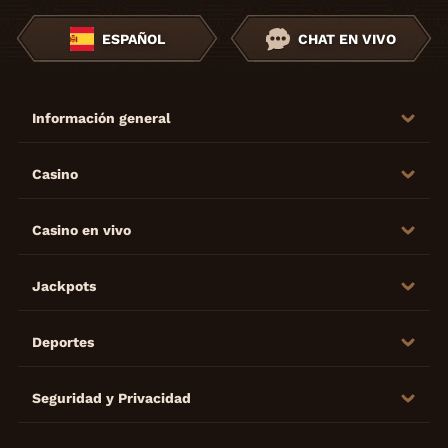
ESPAÑOL
CHAT EN VIVO
Información general
Casino
Casino en vivo
Jackpots
Deportes
Seguridad y Privacidad