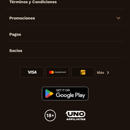
Términos y Condiciones
Promociones
Pagos
Socios
Más