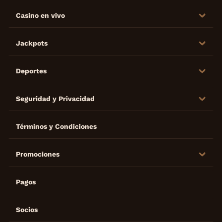
Casino en vivo
Jackpots
Deportes
Seguridad y Privacidad
Términos y Condiciones
Promociones
Pagos
Socios