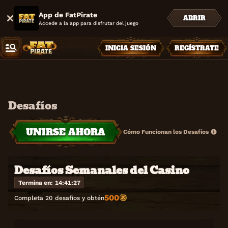
App de FatPirate
ABRIR
Accede a la app para disfrutar del juego
INICIA SESIÓN
REGÍSTRATE
Desafíos
UNIRSE AHORA
Cómo Funcionan los Desafíos
Desafíos Semanales del Casino
Termina en:
14:41:27
500
Completa 20 desafíos y obtén