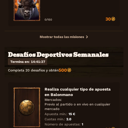
30
0/150
Mostrar todas las misiones
Desafíos Deportivos Semanales
Termina en:
14:41:27
500
Completa 20 desafíos y obtén
Realiza cualquier tipo de apuesta
en Balonmano
Mercados:
Previo al partido o en vivo en cualquier
mercado
Apuesta mín.:
15 €
Cuotas mín.:
2.0
Número de apuestas:
1