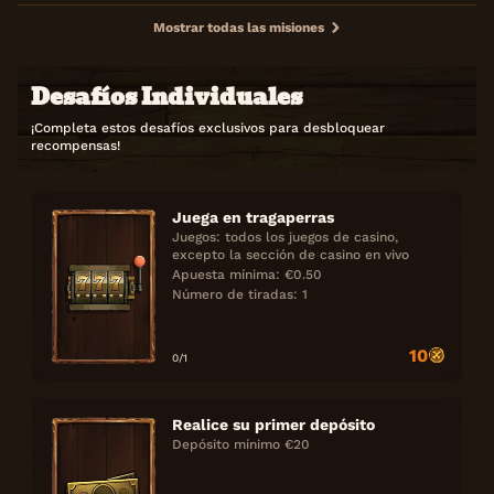
Mostrar todas las misiones
Desafíos Individuales
¡Completa estos desafíos exclusivos para desbloquear
recompensas!
Juega en tragaperras
Juegos: todos los juegos de casino,
excepto la sección de casino en vivo
Apuesta mínima: €0.50
Número de tiradas: 1
10
0/1
Realice su primer depósito
Depósito mínimo €20