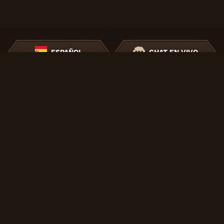
ESPAÑOL
CHAT EN VIVO
Información general
Casino
Casino en vivo
Jackpots
Deportes