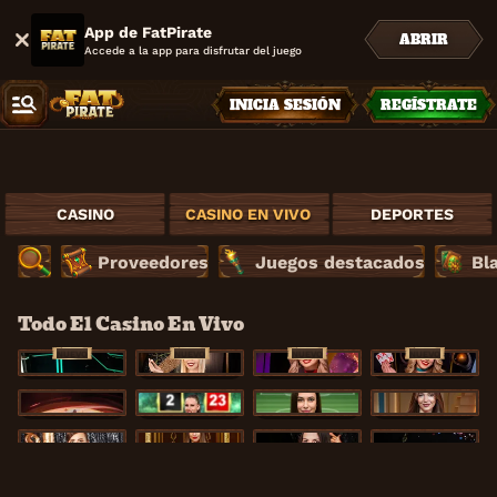
App de FatPirate
ABRIR
Accede a la app para disfrutar del juego
INICIA SESIÓN
REGÍSTRATE
CASINO
CASINO EN VIVO
DEPORTES
Proveedores
Juegos destacados
Bl
Todo El Casino En Vivo
NUEVO
NUEVO
NUEVO
NUEVO
Rush Atom Roulette
Gold Saloon Roulette
Gravity Roulette
Gravity Blackjack
Dynamic European Roulette
Dynamic Roulette 120x
Football Thrill
Live Altin Roulette
Live European Roulette
Live Roulette - Russian
Live Speed Roulette
Onyx Auto Roulette
Speed Baccarat
Vegas Roulette 500x
Virtual Monaco Roulette
Virtual Roulette