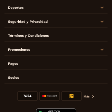
Deportes
Seguridad y Privacidad
Términos y Condiciones
Promociones
Pagos
Socios
Más