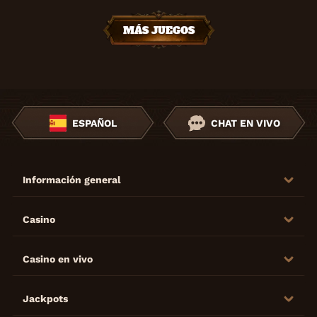
NUEVO
NUEVO
Virtual Space Roulette
Virtual Vegas Roulette
The Kickoff
Top Card
MÁS JUEGOS
NUEVO
NUEVO
NUEVO
NUEVO
Virtual Top Card
VIP NC Baccarat
Royal Roulette
Sic Bo
ESPAÑOL
CHAT EN VIVO
Información general
Casino
Casino en vivo
Jackpots