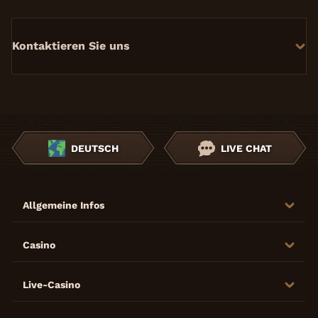
Kontaktieren Sie uns
DEUTSCH
LIVE CHAT
Allgemeine Infos
Casino
Live-Casino