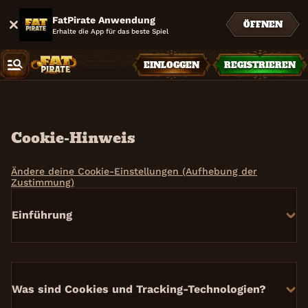
FatPirate Anwendung
ÖFFNEN
Erhalte die App für das beste Spiel
EINLOGGEN
REGISTRIEREN
Cookie-Hinweis
Ändere deine Cookie-Einstellungen (Aufhebung der
Zustimmung)
Einführung
Was sind Cookies und Tracking-Technologien?