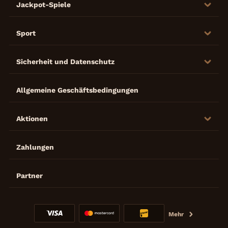
Jackpot-Spiele
Sport
Sicherheit und Datenschutz
Allgemeine Geschäftsbedingungen
Aktionen
Zahlungen
Partner
Mehr