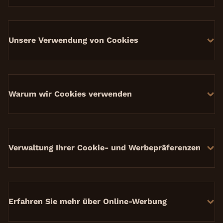
Unsere Verwendung von Cookies
Warum wir Cookies verwenden
Verwaltung Ihrer Cookie- und Werbepräferenzen
Erfahren Sie mehr über Online-Werbung