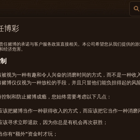
任博彩
责任赌博的承诺与客户服务政策直接相关。本公司希望您从我们提供的游
和经济危害。
控制
该被视为一种有趣和令人兴奋的消磨时间的方式，而不是一种收
将赌博仅仅视为一种放松的手段，并且只冒他们能负担得起的风
持控制和防止赌博成瘾，您始终需要考虑以下几点：
应该把赌博当作一种获得收入的方式，而应该把它当作一种消磨
应该寻求立即退款，因为你总是有机会再次获胜；
当你有“额外”资金时才玩；