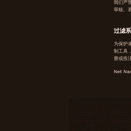
我们严
审核。
过滤
为保护
制工具
册或投
Net N