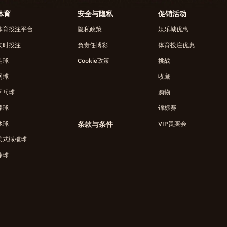
体育
安全与隐私
促销活动
体育投注平台
隐私政策
娱乐城优惠
实时投注
负责任博彩
体育投注优惠
足球
Cookie政策
挑战
网球
收藏
乒乓球
购物
棒球
锦标赛
冰球
条款与条件
VIP贵宾会
美式橄榄球
棒球