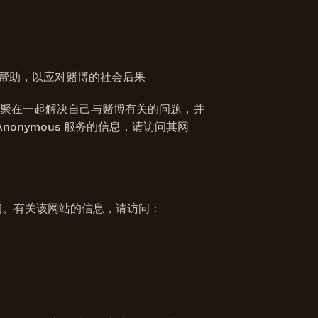
际帮助，以应对赌博的社会后果
，他们聚在一起解决自己与赌博有关的问题，并
nonymous 服务的信息，请访问其网
和咨询。有关该网站的信息，请访问：