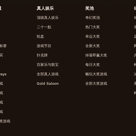
城
真人娱乐
奖池
顶级真人娱乐
奇幻奖池
二十一點
热门大奖
轮盘
幸运大奖
标赛
游戏节目
全新大奖
买
扑克牌
掉落即赢大奖
百家乐与骰宝
每日大奖
ays
全部真人游戏
畅玩大奖游戏
戏
Gold Saloon
全部大奖游戏
戏
戏
戏
奖游戏