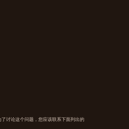
为了讨论这个问题，您应该联系下面列出的