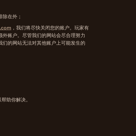
排除在外；
e.com
，我们将尽快关闭您的账户。玩家有
额外账户。尽管我们的网站会尽合理努力
我们的网站无法对其他账户上可能发生的
以帮助你解决。