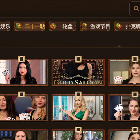
人娱乐
二十一點
轮盘
游戏节目
扑克
新
新
新
xe Blackjack 2
Gold Saloon Blackjack
VIP Blackjack 1
新
新
新
ackjack Prestige
Monaco Blackjack 3
Le Rouge Blackja
新
新
ackjack 7
Monaco Blackjack 4
VIP Blackjack 7