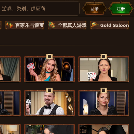
游戏、类别、供应商
登录
注册
牌
百家乐与骰宝
全部真人游戏
Gold Saloon
新
新
Gravity Blackjack
VIP Blackjack 5
新
新
ck 1
Royal Blackjack 5
Le Rouge Blackjack 3
Bar Blackjack 3
Venice BJ 4