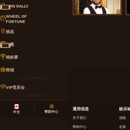
SPIN RALLY
NEW
WHEEL OF
FORTUNE
新
iDealer Blackjack
Bl
挑战
收藏
NEW
锦标赛
商城
VIP贵宾会
通用信息
娱乐
帮助中心
中文
关于我们
顶级
帮助中心
全新