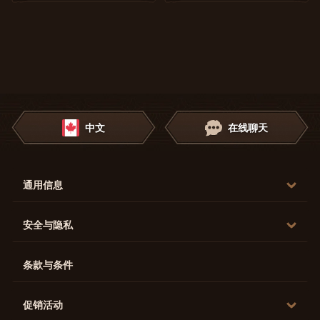
中文
在线聊天
通用信息
安全与隐私
条款与条件
促销活动