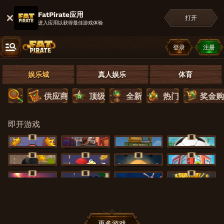
FatPirate应用
打开
进入应用以获得最佳游戏体验
登录
注册
娱乐城
真人娱乐
体育
供应商
顶级
全新
热门
奖金购
即开游戏
新
新
Chicken Road 2 Bonus
Penalty - From the Streets
Tower Rush
Penalty Unlimited
新
新
新
新
Chicken Road Gold
Chicken Road Bonus
Plinko Rush
MegaBlock
新
新
新
Diamond Mines
Chicken Road Vegas
Aviatron
Penalty Nations Cup
新
新
新
Mine Slot
Chicken Runner
Chicken Pirate
Chicken Cashway
新
新
新
€77,383.95
Lucky Ducky
Plinko Empire
Hot Slot: Diamond Coins Burning Board
4 of a Kind Bonus Poker
更多游戏