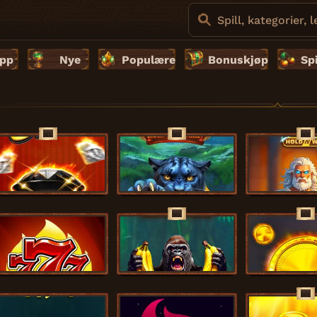
Spill, kategorier,
pp
Nye
Populære
Bonuskjøp
Sp
NY
NY
NY
amond Slam
Panther Legacy
Pots of Power: Z
NY
NY
7 Hell Streak
Mighty Wild: Gorilla
36 Coins
NY
ngry Frog
Fury Balloon
Hot Fortune Hol