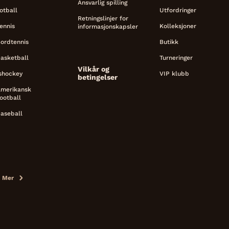
Ansvarlig spilling
otball
Utfordringer
Retningslinjer for
ennis
Kolleksjoner
informasjonskapsler
ordtennis
Butikk
asketball
Turneringer
Vilkår og
shockey
VIP klubb
betingelser
merikansk
ootball
aseball
Mer