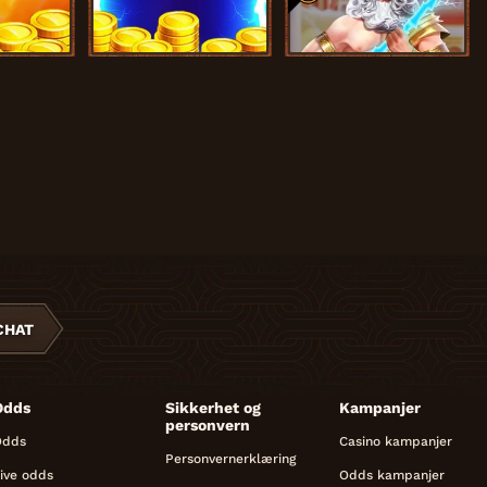
NY
ash Collect
Royal Strike
Big Bass Splash
CHAT
Odds
Sikkerhet og
Kampanjer
personvern
Odds
Casino kampanjer
Personvernerklæring
ive odds
Odds kampanjer