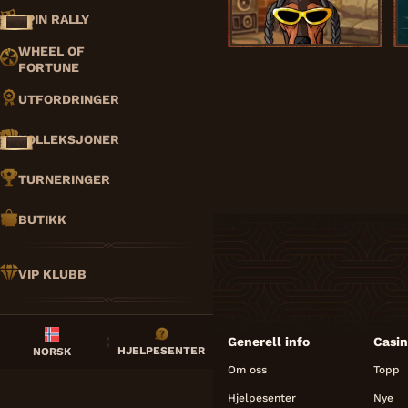
SPIN RALLY
NEW
WHEEL OF
FORTUNE
NY
3 Rail Express Hold & Win
40
UTFORDRINGER
€ 6 169,71
KOLLEKSJONER
NEW
TURNERINGER
BUTIKK
VIP KLUBB
Generell info
Casin
HJELPESENTER
NORSK
Om oss
Topp
Hjelpesenter
Nye