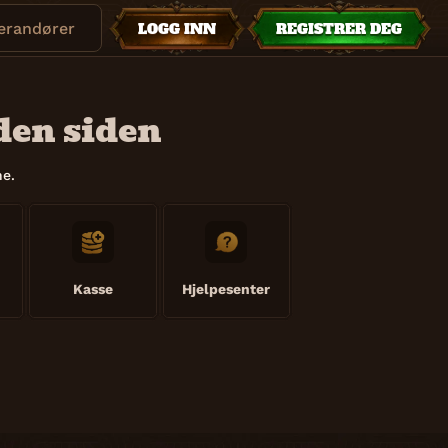
everandører
LOGG INN
REGISTRER DEG
 den siden
e.
Kasse
Hjelpesenter