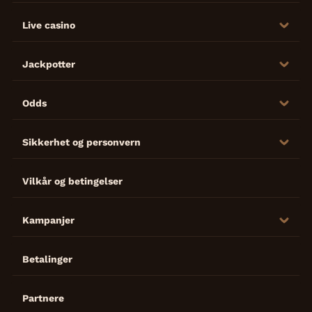
Live casino
Jackpotter
Odds
Sikkerhet og personvern
Vilkår og betingelser
Kampanjer
Betalinger
Partnere