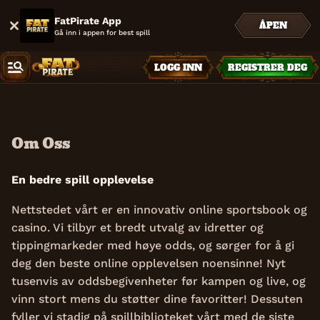
FatPirate App
ÅPEN
Gå inn i appen for best spill
LOGG INN
REGISTRER DEG
Om Oss
En bedre spill opplevelse
Nettstedet vårt er en innovativ online sportsbook og
casino. Vi tilbyr et bredt utvalg av idretter og
tippingmarkeder med høye odds, og sørger for å gi
deg den beste online opplevelsen noensinne! Nyt
tusenvis av oddsbegivenheter før kampen og live, og
vinn stort mens du støtter dine favoritter! Dessuten
fyller vi stadig på spillbiblioteket vårt med de siste