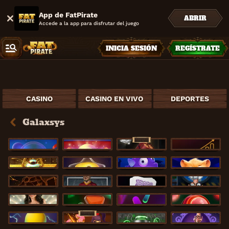
App de FatPirate
ABRIR
Accede a la app para disfrutar del juego
INICIA SESIÓN
REGÍSTRATE
CASINO
CASINO EN VIVO
DEPORTES
Galaxsys
NUEVO
Coin Flip
Bingo Star
F Mines
Crash
GoldenRA
Cosmo Saga
Atlantis
Hamster Mania
Crasher
Figoal
BlackJack
Dr. Shocker
Cash Show
Hilo
Play me
Keno 8 (2 Minute)
NUEVO
Plinkoman
NinjaCrash
Penalty
Mr. Thimble