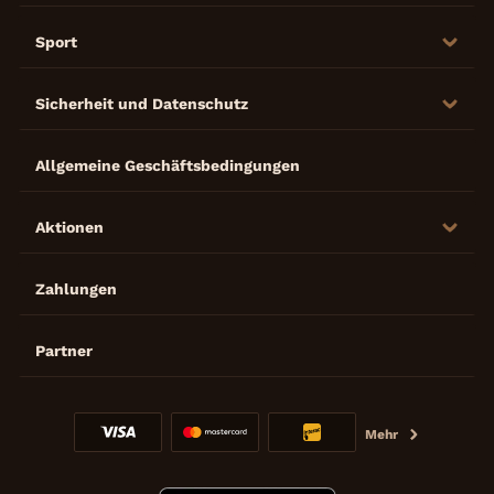
Sport
Sicherheit und Datenschutz
Allgemeine Geschäftsbedingungen
Aktionen
Zahlungen
Partner
Mehr