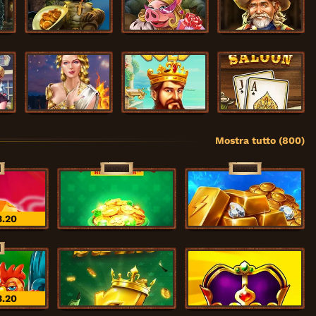
Mostra tutto (800)
O
NUOVO
NUOVO
3.20
O
3.20