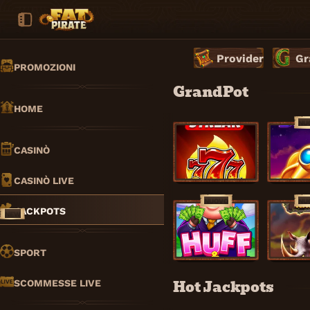
Provider
Gr
PROMOZIONI
GrandPot
HOME
NU
CASINÒ
CASINÒ LIVE
NUOVO
NU
JACKPOTS
NEW
SPORT
Hot Jackpots
SCOMMESSE LIVE