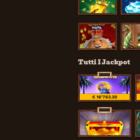
Tutti I Jackpot
NUOVO
€ 16’763.20
NUOVO