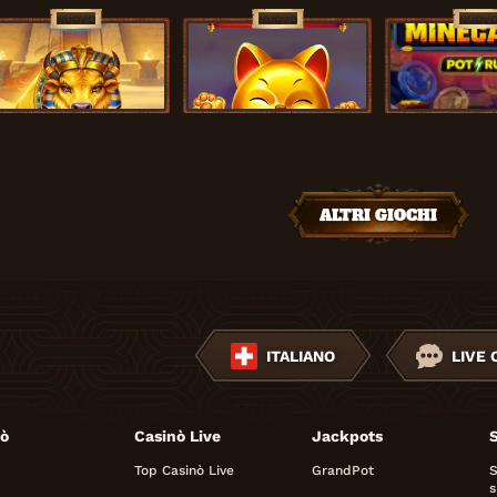
NUOVO
NUOVO
NUOV
NUOVO
NUOVO
ALTRI GIOCHI
ITALIANO
LIVE 
nò
Casinò Live
Jackpots
Top Casinò Live
GrandPot
s