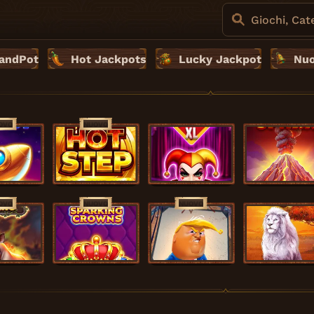
Giochi, Cat
andPot
Hot Jackpots
Lucky Jackpot
Nuo
OVO
NUOVO
OVO
NUOVO
NUOVO