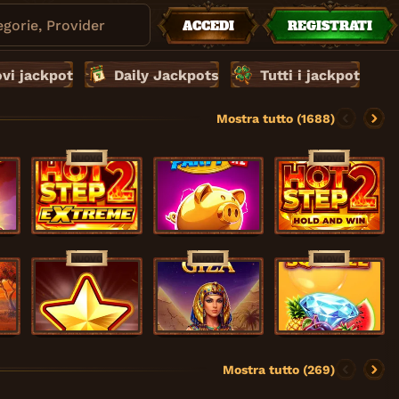
egorie, Provider
ACCEDI
REGISTRATI
vi jackpot
Daily Jackpots
Tutti i jackpot
Mostra tutto (1688)
NUOVO
NUOVO
NUOVO
NUOVO
NUOVO
Mostra tutto (269)