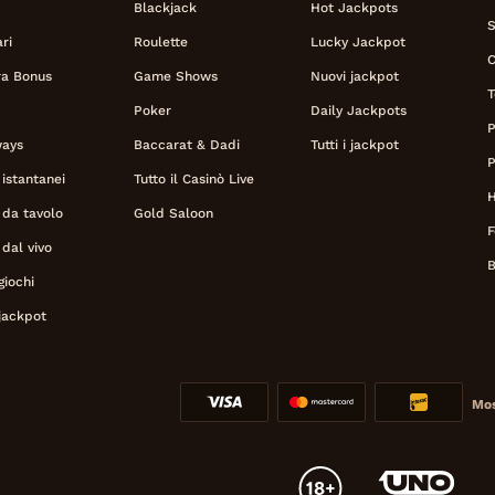
Blackjack
Hot Jackpots
S
ri
Roulette
Lucky Jackpot
C
a Bonus
Game Shows
Nuovi jackpot
T
Poker
Daily Jackpots
P
ays
Baccarat & Dadi
Tutti i jackpot
P
 istantanei
Tutto il Casinò Live
H
 da tavolo
Gold Saloon
F
 dal vivo
B
 giochi
 jackpot
Mos