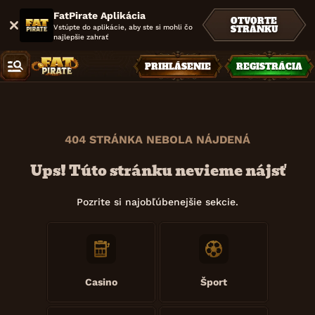
FatPirate Aplikácia
OTVORTE
Vstúpte do aplikácie, aby ste si mohli čo
STRÁNKU
najlepšie zahrať
PRIHLÁSENIE
REGISTRÁCIA
404 STRÁNKA NEBOLA NÁJDENÁ
Ups! Túto stránku nevieme nájsť
Pozrite si najobľúbenejšie sekcie.
Casino
Šport