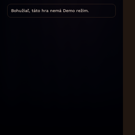
Bohužiaľ, táto hra nemá Demo režim.