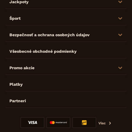
Jackpoty
Šport
Bezpečnosť a ochrana osobných údajov
Všeobecné obchodné podmienky
Promo akcie
Platby
Partneri
Viac