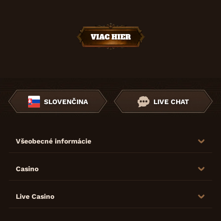
NOVÉ
13
19
34
28
29
1
22
28
26
24
14
29
Dynamic Roulette 120x
Cash Collect Roulette Live
Quantum Roulette Live
Cabaret Roulette
0,2 €
- 2 000 €
0,2 €
- 500 €
4
0
22
30
NOVÉ
NOVÉ
3
9
27
3
Fortune Roulette
Bar Roulette 2000X
Port Roulette
500X Auto Roulette
24
21
32
4
0,1 €
- 5 000 €
16
30
36
22
VIAC HIER
NOVÉ
NOVÉ
5
34
34
19
Atom Roulette
Quantum Ruleta España
Mega Fire Blaze Ruleta España
Rush Atom Roulette
0,2 €
- 500 €
0,2 €
- 500 €
17
3
7
11
2
6
33
32
SLOVENČINA
LIVE CHAT
Všeobecné informácie
Casino
Live Casino