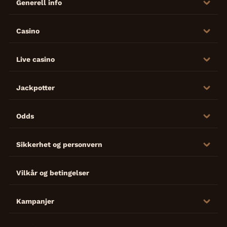
Generell info
Casino
Live casino
Jackpotter
Odds
Sikkerhet og personvern
Vilkår og betingelser
Kampanjer