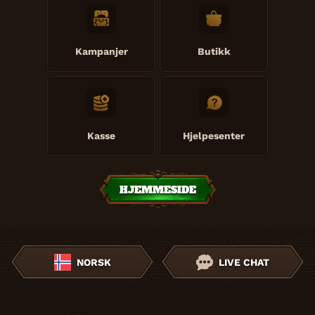
Kampanjer
Butikk
Kasse
Hjelpesenter
HJEMMESIDE
NORSK
LIVE CHAT