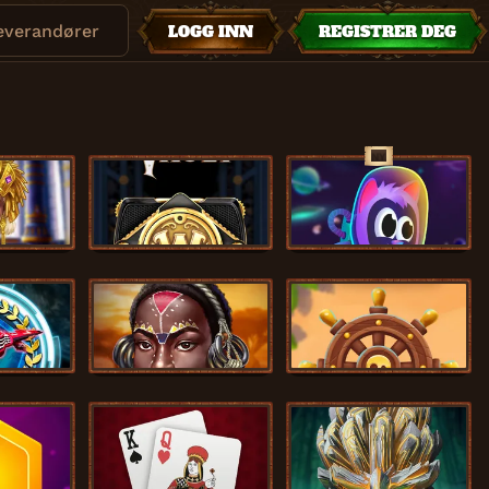
 leverandører
LOGG INN
REGISTRER DEG
NY
Steam Vault
Cash Galaxy
rst
Traveling Treasures Africa
Loot or Boot
Blackjack Supreme Multi Hand Perfect Pairs
Tiki Terror