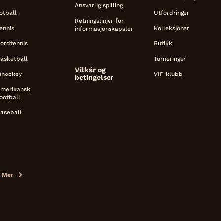
Ansvarlig spilling
otball
Utfordringer
Retningslinjer for
ennis
Kolleksjoner
informasjonskapsler
ordtennis
Butikk
asketball
Turneringer
Vilkår og
shockey
VIP klubb
betingelser
merikansk
ootball
aseball
Mer