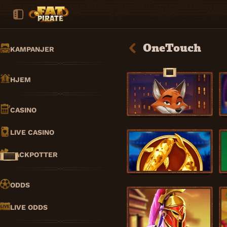
OneTouch
KAMPANJER
NY
HJEM
Grand Hotel Royale
Gr
CASINO
LIVE CASINO
Golden Stripe
In
JACKPOTTER
NEW
ODDS
Ryse of Rome
Sn
LIVE ODDS