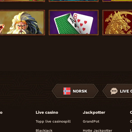
d Hand
Baccarat Supreme
Dragon Tiger
NORSK
LIVE 
o
Live casino
Jackpotter
Topp live casinospill
GrandPot
Blackjack
Hotte Jackpotter
L