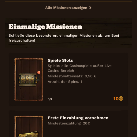
Alle Missionen anzeigen
Einmalige Missionen
Schließe diese besonderen, einmaligen Missionen ab, um Boni
freizuschalten!
Spiele Slots
Spiele: alle Casinospiele außer Live
Casino Bereich
Mindestwetteinsatz: 0,50 €
Anzahl der Spins: 1
10
0/1
Erste Einzahlung vornehmen
Mindesteinzahlung: 20€