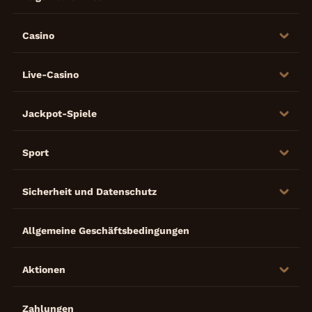
Casino
Live-Casino
Jackpot-Spiele
Sport
Sicherheit und Datenschutz
Allgemeine Geschäftsbedingungen
Aktionen
Zahlungen