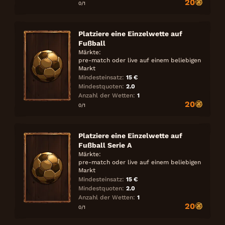
20
0/1
Platziere eine Einzelwette auf
Fußball
Märkte:
pre-match oder live auf einem beliebigen
Markt
Mindesteinsatz:
15 €
Mindestquoten:
2.0
Anzahl der Wetten:
1
20
0/1
Platziere eine Einzelwette auf
Fußball Serie A
Märkte:
pre-match oder live auf einem beliebigen
Markt
Mindesteinsatz:
15 €
Mindestquoten:
2.0
Anzahl der Wetten:
1
20
0/1