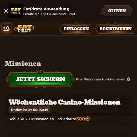
FatPirate Anwendung
ÖFFNEN
Erhalte die App für das beste Spiel
EINLOGGEN
REGISTRIEREN
Missionen
JETZT SICHERN
Wie Missionen funktionieren
Wöchentliche Casino-Missionen
Endet in:
2t 00:03:45
500
Schließe 20 Missionen ab und erhalte