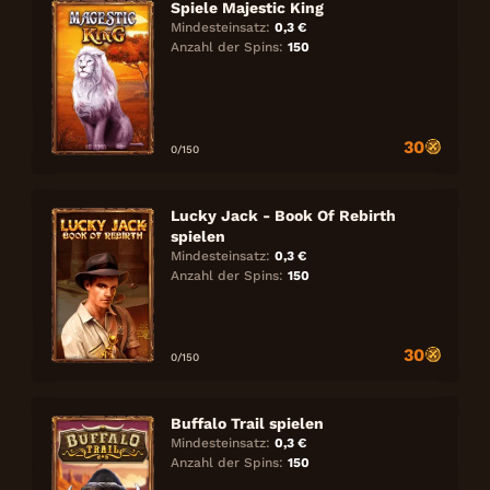
Spiele Majestic King
Mindesteinsatz:
0,3 €
Anzahl der Spins:
150
30
0/150
Lucky Jack - Book Of Rebirth
spielen
Mindesteinsatz:
0,3 €
Anzahl der Spins:
150
30
0/150
Buffalo Trail spielen
Mindesteinsatz:
0,3 €
Anzahl der Spins:
150