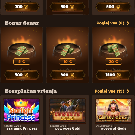
300
500
500
Bonus denar
Poglej vse
5 €
10 €
20 €
500
900
1500
Brezplačna vrtenja
Poglej vse
Stavite: 0,20 €
Stavite: 0,10 €
Stavite: 0,10 €
Starlight Princess
Cowboys Gold
Queen of Gods