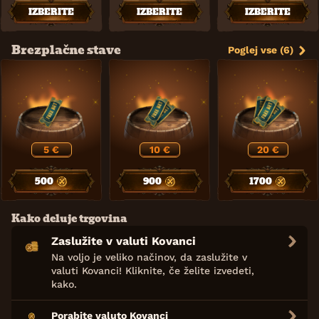
IZBERITE
IZBERITE
IZBERITE
Brezplačne stave
Poglej vse
5 €
10 €
20 €
500
900
1700
Kako deluje trgovina
Zaslužite v valuti Kovanci
Na voljo je veliko načinov, da zaslužite v
valuti Kovanci! Kliknite, če želite izvedeti,
kako.
Porabite valuto Kovanci