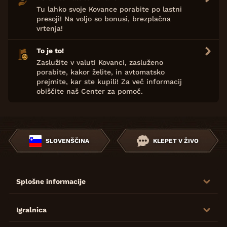
Tu lahko svoje Kovance porabite po lastni
presoji! Na voljo so bonusi, brezplačna
vrtenja!
To je to!
Zaslužite v valuti Kovanci, zasluženo
porabite, kakor želite, in avtomatsko
prejmite, kar ste kupili! Za več informacij
obiščite naš Center za pomoč.
SLOVENŠČINA
KLEPET V ŽIVO
Splošne informacije
Igralnica