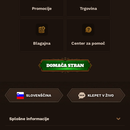
Promocije
Trgovina
Blagajna
Center za pomoč
DOMAČA STRAN
SLOVENŠČINA
KLEPET V ŽIVO
Splošne informacije