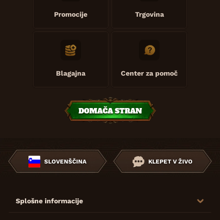
Promocije
Trgovina
Blagajna
Center za pomoč
DOMAČA STRAN
SLOVENŠČINA
KLEPET V ŽIVO
Splošne informacije