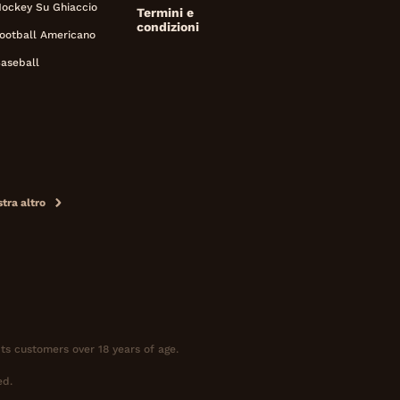
ockey Su Ghiaccio
Termini e
condizioni
ootball Americano
aseball
tra altro
ts customers over 18 years of age.
ed.