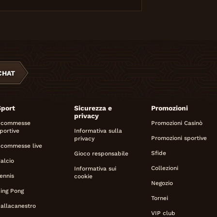
CHAT
Sport
Sicurezza e
Promozioni
privacy
Scommesse
Promozioni Casinò
portive
Informativa sulla
Promozioni sportive
privacy
commesse live
Sfide
Gioco responsabile
alcio
Collezioni
Informativa sui
ennis
cookie
Negozio
ing Pong
Tornei
allacanestro
VIP club