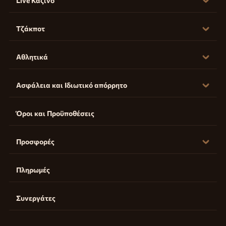
Live Καζίνο
Τζάκποτ
Αθλητικά
Ασφάλεια και Ιδιωτικό απόρρητο
Όροι και Προϋποθέσεις
Προσφορές
Πληρωμές
Συνεργάτες