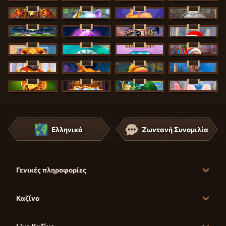
NΈΟ
NΈΟ
NΈΟ
NΈΟ
Anubis VS Horus: Twin Titans
Piggy Smash 2
Fishing Pro: Reel Collect
Penalty Champion 2
NΈΟ
NΈΟ
NΈΟ
NΈΟ
Quarterback Champion
3 Pots of Potions Bonus Pot
Wild Woof Returns
3 Pigs of Xmas Bonus Pot 20,000
NΈΟ
NΈΟ
NΈΟ
NΈΟ
Mega Mammoth Multiplier Mayhem
3 Pigs of the Caribbean
777 Jackpot Diamond Hold & Win Mega Multi
3 Gifts of Xmas
NΈΟ
NΈΟ
NΈΟ
NΈΟ
Midas Glory - Coin Collect
Fins of Fortune
4 Gym Pigs - Porky Power
Coins of Valhalla 20,000
NΈΟ
NΈΟ
NΈΟ
NΈΟ
Goals to Glory - Football Fever
Big Bucks Blitz Bonus Pot
Paddy's Payouts Race for Riches
3 Easter Pigs - Hop and Win
Ελληνικά
Ζωντανή Συνομιλία
Γενικές πληροφορίες
Καζίνο