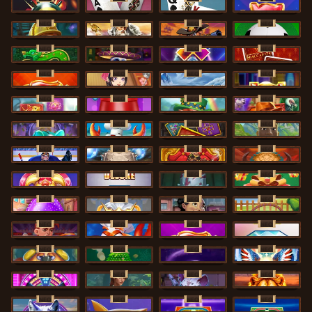
Coin Miner 2
Blackjack MultiHand Perfect Pairs
Blackjack Bonus Wheel 1000
9 Jokers Stick and Spin
NΈΟ
NΈΟ
NΈΟ
NΈΟ
Prospector's Plinko
Raging Zeus Mines
Wild Woof
Plinkgoal
NΈΟ
NΈΟ
NΈΟ
NΈΟ
Aztec Bonus Pot
Destino Das Almas
UPlinko Fashion TV
Baccarat
NΈΟ
NΈΟ
NΈΟ
NΈΟ
Super Hot Stacks
Ramen Puzzle
Mighty Mammoth
Vegas Payouts Rapid Hold & Win
NΈΟ
NΈΟ
NΈΟ
NΈΟ
Golden Dragon Wealth
RAMPAGE!
Paddy's Payouts
Luke E. Chance and the Inca Sun God
NΈΟ
NΈΟ
NΈΟ
NΈΟ
Piggy Smash
Lobster Hotpot
Egypt Bonus Pot
Football Freestyler
NΈΟ
NΈΟ
NΈΟ
NΈΟ
Shootout Champion
Gems Rampage
Snoop's High Rollers
Buffalo Bash
NΈΟ
NΈΟ
NΈΟ
NΈΟ
Expanding Joker
777 Jackpot Diamond Hold and Win Deluxe
Gates of Hellfire
Xmas Unwrapped
NΈΟ
NΈΟ
NΈΟ
NΈΟ
Bonbon Bonanza
3 Pigs of Olympus Bonus Pot
Samba Soccer
Easter Plinko
NΈΟ
NΈΟ
NΈΟ
NΈΟ
Hoop Champion
Lobster Hotpot 2 Even Hotter
9 Hot Fruits Stick and Spin 3x3
777 Jackpot Diamond Hold and Win
NΈΟ
NΈΟ
NΈΟ
NΈΟ
Wet and Wild Beavers
Xmas Plinko
Golf Champion
Freedom Eagle
NΈΟ
NΈΟ
NΈΟ
NΈΟ
Plinko 5000
Amazonia Jackpot Hold and Win
Hyena Heist
Savannah Stacks
NΈΟ
NΈΟ
NΈΟ
NΈΟ
Fire and Freedom Rapid Hold & Win
Bass Rewards
Plinko Slam Dunk
Plinkgoal Ultimate