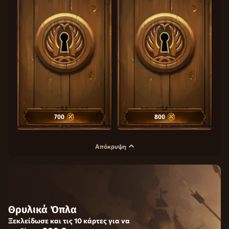
700
700
800
800
Απόκρυψη
Θρυλικά Όπλα
Ξεκλείδωσε και τις 10 κάρτες για να