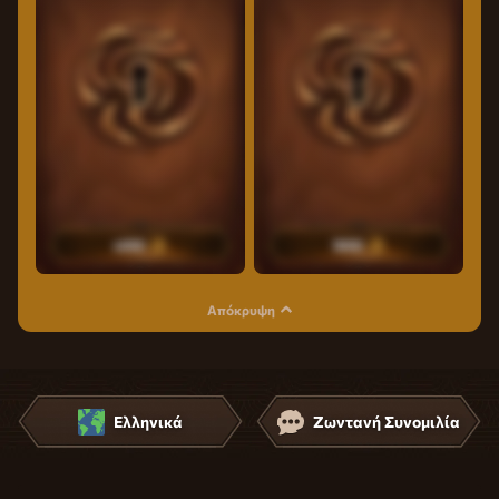
4000
5000
Απόκρυψη
Ελληνικά
Ζωντανή Συνομιλία