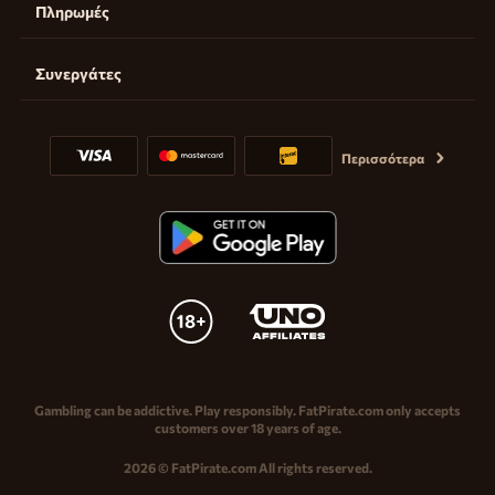
Πληρωμές
Συνεργάτες
Περισσότερα
Gambling can be addictive. Play responsibly. FatPirate.com only accepts
customers over 18 years of age.
2026 © FatPirate.com All rights reserved.