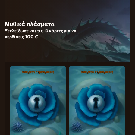
Μυθικά πλάσματα
Ξεκλείδωσε και τις 10 κάρτες για να
100 €
κερδίσεις
5
5
Δωρεάν περιστροφές
Δωρεάν περιστροφές
5
5
Δωρεάν περιστροφές
Δωρεάν περιστροφές