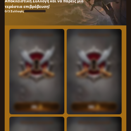
Αποκλειστική Συλλογή και να πάρεις μια
τεράστια επιβράβευση!
0/3 Συλλογές
10
Δωρεάν περιστροφές
15
Δωρεάν περιστροφές
250
500
20
Δωρεάν περιστροφές
25
Δωρεάν περιστροφές