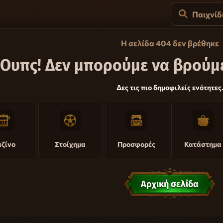
Παιχνίδ
Η σελίδα 404 δεν βρέθηκε
Ουπς! Δεν μπορούμε να βρούμε
Δες τις πιο δημοφιλείς ενότητες
αζίνο
Στοίχημα
Προσφορές
Κατάστημα
Αρχική σελίδα