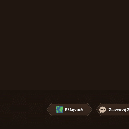
Ελληνικά
Ζωντανή Σ