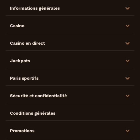
Informations générales
Casino
Casino en direct
Jackpots
Paris sportifs
Sécurité et confidentialité
Conditions générales
Promotions