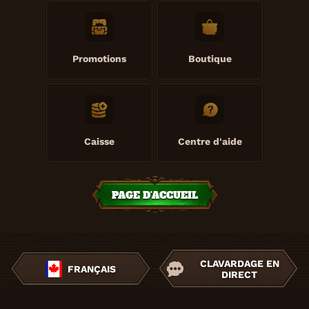
Promotions
Boutique
Caisse
Centre d'aide
PAGE D'ACCUEIL
CLAVARDAGE EN
FRANÇAIS
DIRECT