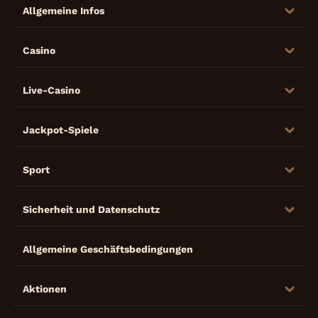
Allgemeine Infos
Casino
Live-Casino
Jackpot-Spiele
Sport
Sicherheit und Datenschutz
Allgemeine Geschäftsbedingungen
Aktionen