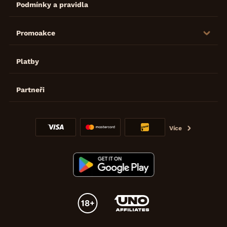
Podmínky a pravidla
Promoakce
Platby
Partneři
Více