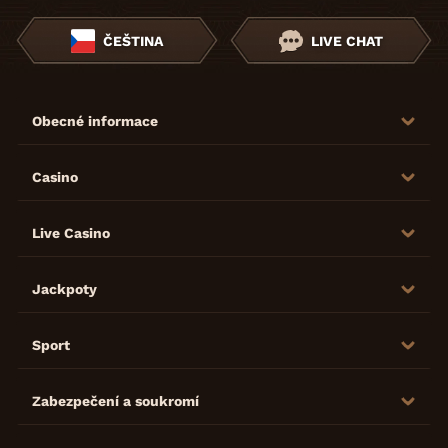
ČEŠTINA
LIVE CHAT
Obecné informace
Casino
Live Casino
Jackpoty
Sport
Zabezpečení a soukromí