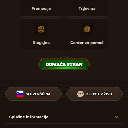
Promocije
Trgovina
Blagajna
Center za pomoč
DOMAČA STRAN
SLOVENŠČINA
KLEPET V ŽIVO
Splošne informacije