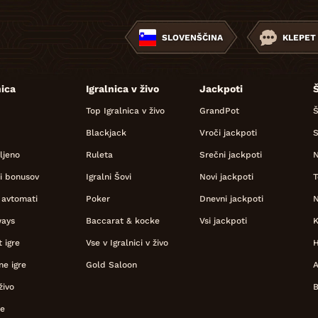
SLOVENŠČINA
KLEPET 
nica
Igralnica v živo
Jackpoti
Top Igralnica v živo
GrandPot
Š
Blackjack
Vroči jackpoti
S
bljeno
Ruleta
Srečni jackpoti
i bonusov
Igralni Šovi
Novi jackpoti
T
i avtomati
Poker
Dnevni jackpoti
N
ays
Baccarat & kocke
Vsi jackpoti
K
t igre
Vse v Igralnici v živo
H
e igre
Gold Saloon
A
živo
B
re