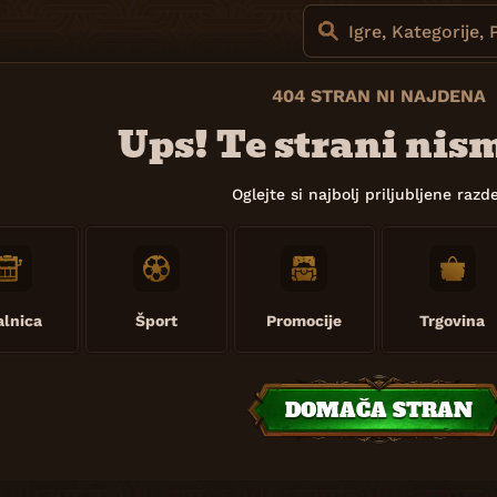
Igre, Kategorije,
404 STRAN NI NAJDENA
Ups! Te strani nis
Oglejte si najbolj priljubljene razde
alnica
Šport
Promocije
Trgovina
DOMAČA STRAN