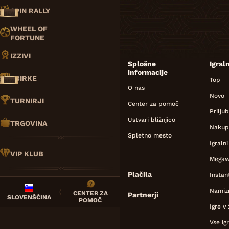
SPIN RALLY
NEW
WHEEL OF
FORTUNE
IZZIVI
Splošne
Igral
informacije
ZBIRKE
Top
NEW
O nas
Novo
TURNIRJI
Center za pomoč
Prilju
Ustvari bližnjico
TRGOVINA
Nakup
Spletno mesto
Igraln
VIP KLUB
Megaw
Plačila
Instan
Namizn
CENTER ZA
Partnerji
SLOVENŠČINA
POMOČ
Igre v 
Vse ig