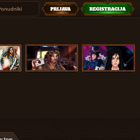
 Ponudniki
PRIJAVA
REGISTRACIJA
ri
The Armory
The Hatter’s Mad Tea Party
V ŽIVO