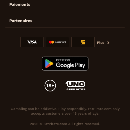
Paiements
Partenaires
Plus
Gambling can be addictive. Play responsibly. FatPirate.com only
accepts customers over 18 years of age.
2026 © FatPirate.com All rights reserved.