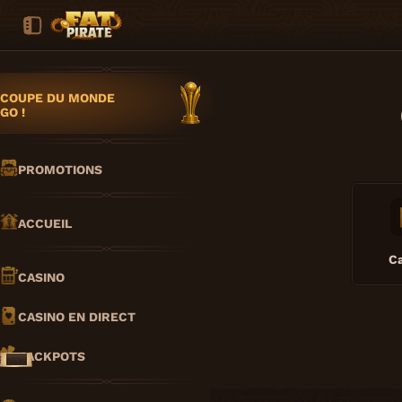
COUPE DU MONDE
GO !
PROMOTIONS
ACCUEIL
C
CASINO
CASINO EN DIRECT
JACKPOTS
NEW