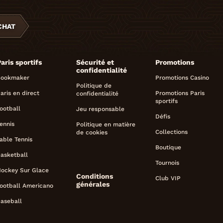
CHAT
aris sportifs
Sécurité et
Promotions
confidentialité
Bookmaker
Promotions Casino
Politique de
aris en direct
Promotions Paris
confidentialité
sportifs
ootball
Jeu responsable
Défis
ennis
Politique en matière
Collections
de cookies
able Tennis
Boutique
asketball
Tournois
ockey Sur Glace
Conditions
Club VIP
générales
ootball Americano
aseball