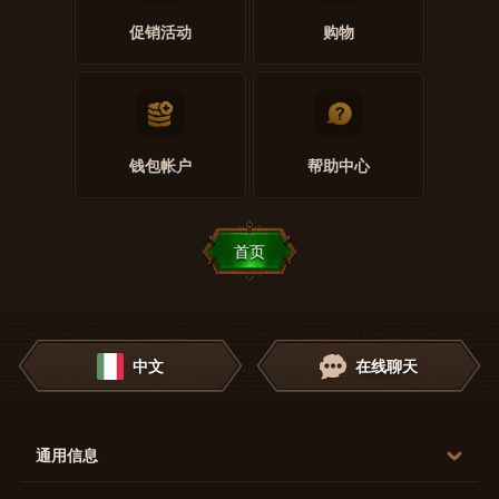
促销活动
购物
钱包帐户
帮助中心
首页
中文
在线聊天
通用信息