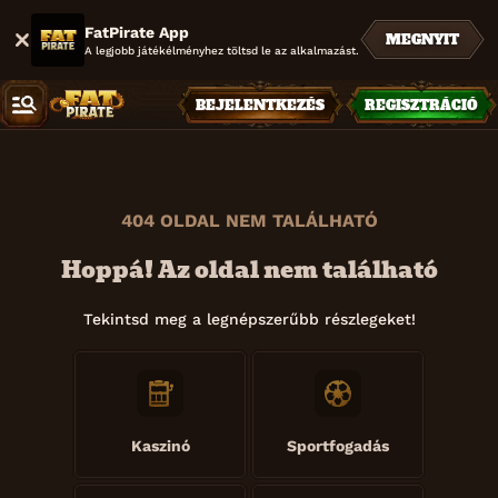
FatPirate App
MEGNYIT
A legjobb játékélményhez töltsd le az alkalmazást.
BEJELENTKEZÉS
REGISZTRÁCIÓ
404 OLDAL NEM TALÁLHATÓ
Hoppá! Az oldal nem található
Tekintsd meg a legnépszerűbb részlegeket!
Kaszinó
Sportfogadás