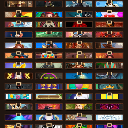
ÚJ
ÚJ
2 Wild 2 Die
Hand of Anubis
Stormforged
Zeus Ze Zecond
ÚJ
ÚJ
ÚJ
Spinman
Dork Unit
Pray For Six
Power Pops
ÚJ
ÚJ
ÚJ
ÚJ
Eternal Duel
Book Of Time
Death Becomes You
The Jack & Rose
ÚJ
ÚJ
ÚJ
ÚJ
The Crime File
Nitro Nights
Le Hooligan
Darkside Prairie: Magical Beast
ÚJ
ÚJ
ÚJ
ÚJ
Rise of Fortuna
3 Cursed Chests: Hold & Win
Gearlab Genius
Great Game Rockies
ÚJ
ÚJ
ÚJ
ÚJ
Buzz Patrol
Gobstopper Grind
Red Rascal
Demon Queen
ÚJ
ÚJ
ÚJ
ÚJ
Magic Piggy OG
Sand and Ashes
Bonnie's Buccaneers
Tikitopia BoosterBelt
ÚJ
ÚJ
ÚJ
Klowns
Chaos Crew
Beast Below
Bloodthirst
ÚJ
Cash Crew
Cash Vault I
Balloons
Aztec Twist
ÚJ
ÚJ
Cash Pool
Cash Compass
Baccarat
Blocks
ÚJ
Amazing Miceketeers
Boxes
Cash Quest
Born Wild
ÚJ
ÚJ
ÚJ
Bouncy Bombs
Alpha Eagle
Benny The Beer
Break the Ice
ÚJ
ÚJ
ÚJ
ÚJ