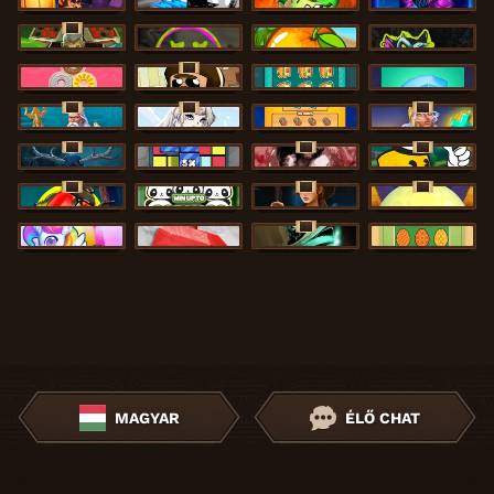
Barrel Bonanza
Beam Boys
Blaze Buddies
Feel the Beat
ÚJ
Fire My Laser
Chaos Crew
Fruit Duel
Chaos Crew Scratch
ÚJ
Crazy Donuts
Donut Division
Cash Vault II
Coins
ÚJ
ÚJ
ÚJ
Commander of Tridents
Cloud Princess
Diamond Rush
Divine Drop
ÚJ
ÚJ
ÚJ
Evil Eyes
Cubes
Densho
Drop’em
ÚJ
ÚJ
ÚJ
Forest Fortune
Go Panda
Dawn of Kings
Desert Temple
ÚJ
Double Rainbow
Frutz
Cursed Crypt
Eggstra Cash
MAGYAR
ÉLŐ CHAT