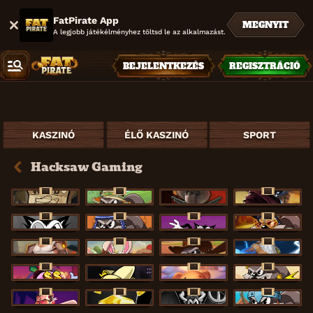
FatPirate App
MEGNYIT
A legjobb játékélményhez töltsd le az alkalmazást.
BEJELENTKEZÉS
REGISZTRÁCIÓ
KASZINÓ
ÉLŐ KASZINÓ
SPORT
Hacksaw Gaming
ÚJ
ÚJ
ÚJ
Le Bandit
Le Fisherman
Wanted: Dead or a Wild
Duel at Dawn
ÚJ
ÚJ
ÚJ
ÚJ
RIP City
Le Pharaoh
Hot Ross
Le King
ÚJ
ÚJ
ÚJ
ÚJ
Fist of Destruction
Le Bunny
Le Cowboy
Ze Zeus
ÚJ
ÚJ
ÚJ
Danny Dollar
FRKN Bananas
Xmas Drop
Le Zeus
ÚJ
ÚJ
ÚJ
ÚJ
Miami Mayhem
The Luxe
SixSixSix
Le Viking