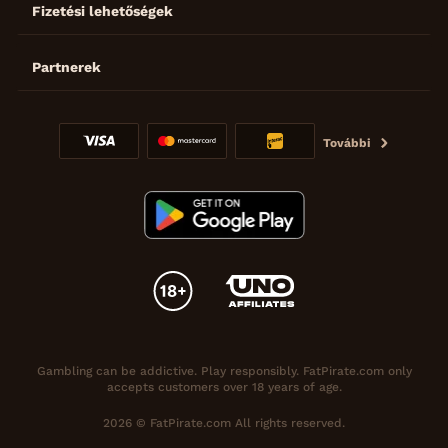
Fizetési lehetőségek
Partnerek
További
Gambling can be addictive. Play responsibly. FatPirate.com only
accepts customers over 18 years of age.
2026 © FatPirate.com All rights reserved.