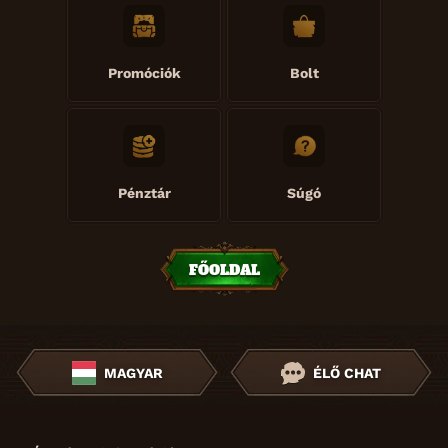
Promóciók
Bolt
Pénztár
Súgó
FŐOLDAL
MAGYAR
ÉLŐ CHAT