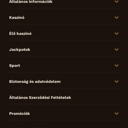
Általános információk
Kaszinó
Élő kaszinó
Jackpotok
Sport
Biztonság és adatvédelem
Általános Szerződési Feltételek
Promóciók