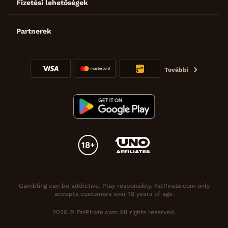
Fizetési lehetőségek
Partnerek
További
Gambling can be addictive. Play responsibly. FatPirate.com only
accepts customers over 18 years of age.
2026 © FatPirate.com All rights reserved.