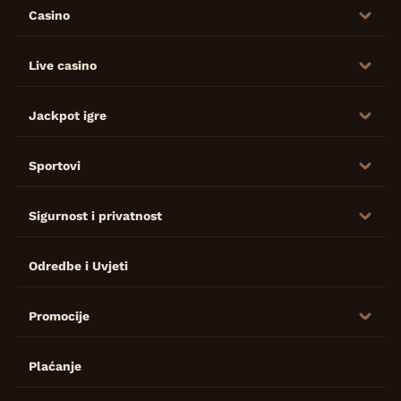
Casino
Live casino
Jackpot igre
Sportovi
Sigurnost i privatnost
Odredbe i Uvjeti
Promocije
Plaćanje