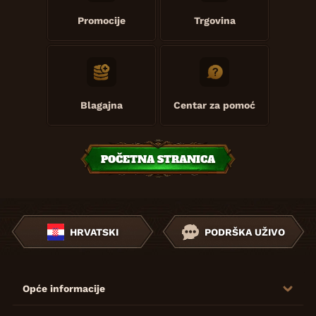
Promocije
Trgovina
Blagajna
Centar za pomoć
POČETNA STRANICA
HRVATSKI
PODRŠKA UŽIVO
Opće informacije