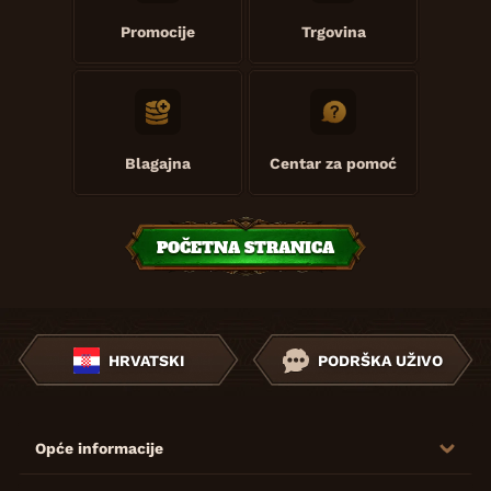
Promocije
Trgovina
Blagajna
Centar za pomoć
POČETNA STRANICA
HRVATSKI
PODRŠKA UŽIVO
Opće informacije