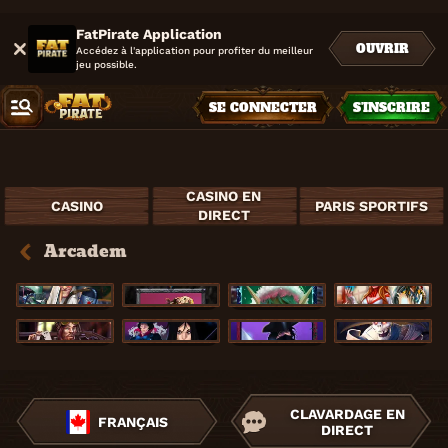
FatPirate Application
OUVRIR
Accédez à l'application pour profiter du meilleur
jeu possible.
SE CONNECTER
S'INSCRIRE
CASINO EN
CASINO
PARIS SPORTIFS
DIRECT
Arcadem
Flashback Heroes: 243 Ways
Demon Academy
Evil Elf
Guardians Of Inari
The Armory
The Hatter’s Mad Tea Party
Tap House
Eternal Night
CLAVARDAGE EN
FRANÇAIS
DIRECT