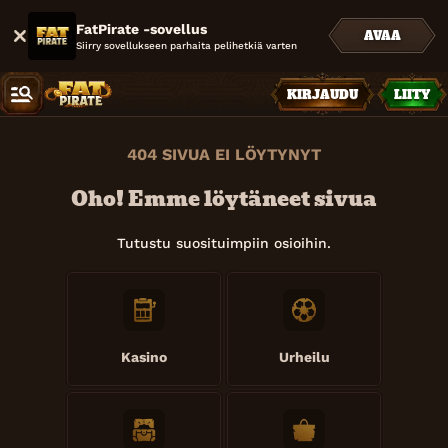
FatPirate -sovellus
AVAA
Siirry sovellukseen parhaita pelihetkiä varten
KIRJAUDU
LIITY
404 SIVUA EI LÖYTYNYT
Oho! Emme löytäneet sivua
Tutustu suosituimpiin osioihin.
Kasino
Urheilu