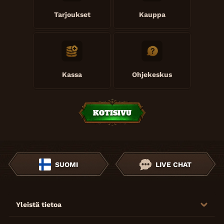
Tarjoukset
Kauppa
Kassa
Ohjekeskus
KOTISIVU
SUOMI
LIVE CHAT
Yleistä tietoa