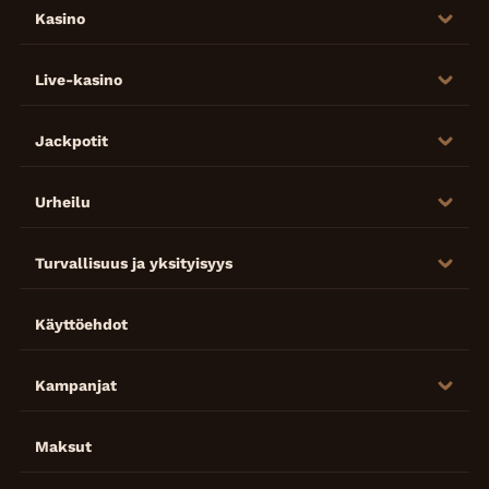
Kasino
Live-kasino
Jackpotit
Urheilu
Turvallisuus ja yksityisyys
Käyttöehdot
Kampanjat
Maksut