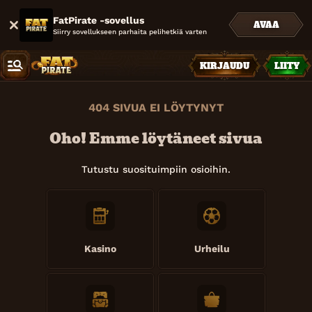
FatPirate -sovellus
AVAA
Siirry sovellukseen parhaita pelihetkiä varten
KIRJAUDU
LIITY
404 SIVUA EI LÖYTYNYT
Oho! Emme löytäneet sivua
Tutustu suosituimpiin osioihin.
Kasino
Urheilu