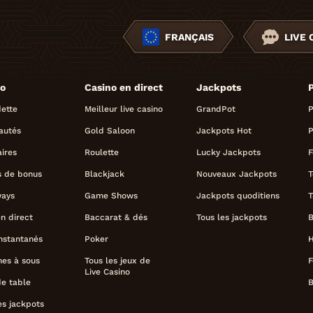
FRANÇAIS
LIVE 
no
Casino en direct
Jackpots
P
ette
Meilleur live casino
GrandPot
P
autés
Gold Saloon
Jackpots Hot
P
ires
Roulette
Lucky Jackpots
F
s de bonus
Blackjack
Nouveaux Jackpots
T
ays
Game Shows
Jackpots quoditiens
T
n direct
Baccarat & dés
Tous les jackpots
B
nstantanés
Poker
H
es à sous
Tous les jeux de
F
Live Casino
e table
B
es jackpots