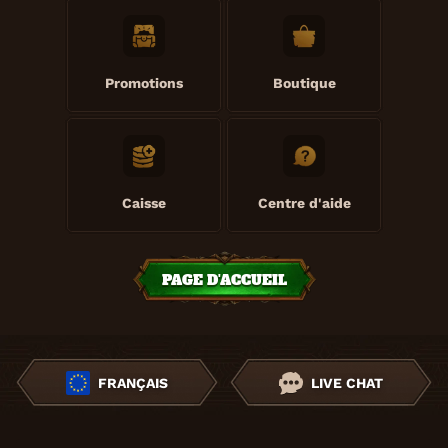
Promotions
Boutique
Caisse
Centre d'aide
PAGE D'ACCUEIL
FRANÇAIS
LIVE CHAT