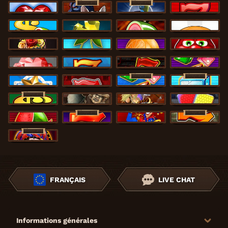
NOUVEAU
NOUVEAU
Happy Diamonds
Vikings 2
Alien Fun 41
Multi Vegas 81
Simply the Best 81
Ultimate Crystals
Joker 27
Cheeser and Jasper
Chica Bonita
Simply Hot 10
Simply Hot 40
Ring of Fire XL
Poly Diamonds
Joker Boom
Tutti Frutti
Simply Hot 40 Plus
NOUVEAU
NOUVEAU
Ice Bar 27
Retro Wheels
Simply Hot XL 80
Simply Hot 10 Plus
NOUVEAU
Joker Plus 2 Street
Wanted!
Vikings
Football on Fire
NOUVEAU
NOUVEAU
Simply Hot 20
Simply Hot XL 160
Super Joker 40
Joker Area Street
NOUVEAU
Circus Circus 81
FRANÇAIS
LIVE CHAT
Informations générales