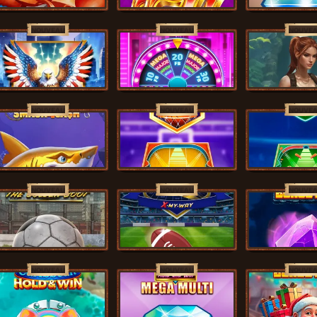
NOUVEAU
NOUVEAU
NOUVE
eedom Eagle
Plinko 5000
NOUVEAU
NOUVEAU
NOUVE
ss Rewards
Plinko Slam Dunk
Plinkgoal Ultima
NOUVEAU
NOUVEAU
NOUVE
nalty Champion 2
Quarterback Champion
3 Pots of Potion
NOUVEAU
NOUVEAU
NOUVE
Pigs of the Caribbean
777 Jackpot Diamond Hold & Win Mega Multi
3 Gifts of Xmas