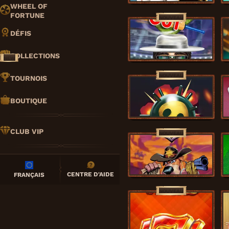
WHEEL OF
FORTUNE
NOUVEAU
SIX or OUT!
Pl
DÉFIS
COLLECTIONS
NEW
NOUVEAU
TOURNOIS
Coin Miner 2
BOUTIQUE
CLUB VIP
NOUVEAU
Wild Woof
Pl
CENTRE D'AIDE
FRANÇAIS
NOUVEAU
Super Hot Stacks
Ra