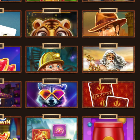
AU
NOUVEAU
NOUVEAU
Blackjack Bonus Wheel 1000
Lucky Yuanbao
Luke E. Chance and the Book of Luck
AU
NOUVEAU
NOUVEAU
nd Spin
Prospector's Plinko
Raging Zeus Mines
AU
NOUVEAU
NOUVEAU
as
UPlinko Fashion TV
Baccarat
AU
NOUVEAU
NOUVEAU
Vegas Payouts Rapid Hold & Win
Golden Dragon Wealth
RAMPAGE!