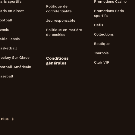
aris sportifs
Promotions Casino
Politique de
aris en direct
Promotions Paris
confidentialité
sportifs
ootball
Jeu responsable
Défis
ennis
Politique en matière
Collections
de cookies
able Tennis
Boutique
asketball
Tournois
ockey Sur Glace
Conditions
Club VIP
générales
ootball Américain
aseball
Plus