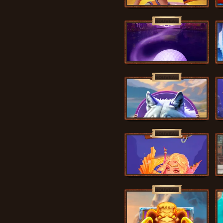
NOUVEAU
Golf Champion
Fr
NOUVEAU
Fire and Freedom Rapid Hold & Win
Ba
NOUVEAU
Fishing Pro: Reel Collect
Pe
NOUVEAU
Mega Mammoth Multiplier Mayhem
3 