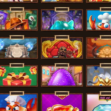
NOUVEAU
NOUVEAU
NOUVE
Luke E. Chance and the Inca Sun God
Piggy Smash
Lobster Hotpot
NOUVEAU
NOUVEAU
NOUVE
ms Rampage
Snoop's High Rollers
Buffalo Bash
NOUVEAU
NOUVEAU
NOUVE
as Unwrapped
Bonbon Bonanza
3 Pigs of Olympu
NOUVEAU
NOUVEAU
NOUVE
Lobster Hotpot 2 Even Hotter
9 Hot Fruits Stick and Spin 3x3