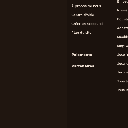
En ved
À propos de nous
Nouve
Centre d'aide
Popula
Créer un raccourci
Achat
Plan du site
Machin
Megaw
Paiements
Jeux i
Jeux d
Partenaires
Jeux e
Tous l
Tous l